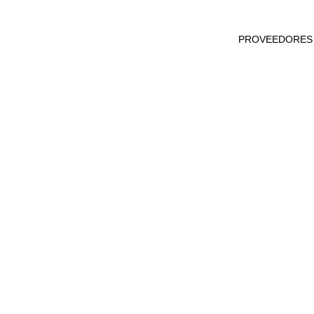
Quiénes somos
Nego
PROVEEDORES
Grupo Disal